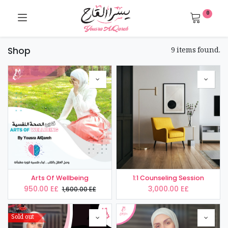
0
9 items found.
Shop
Arts Of Wellbeing
1:1 Counseling Session
950.00
E£
3,000.00
E£
1,600.00
E£
Sold out