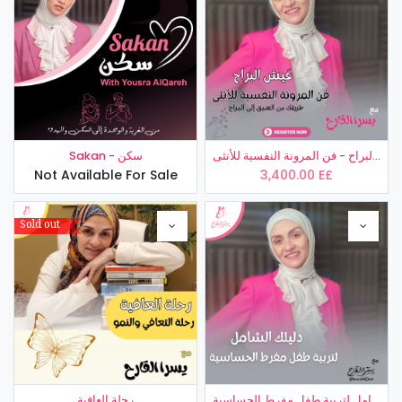
عَيش البراح - فن المرونة النفسية للأنثى
Sakan - سكن
Not Available For Sale
3,400.00
E£
Sold out
دليلك الشامل لتربية طفل مفرط الحساسية
رحلة العافية